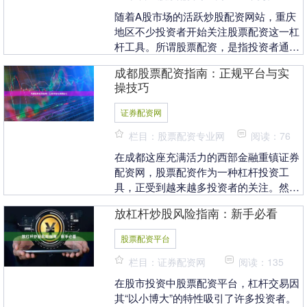
随着A股市场的活跃炒股配资网站，重庆
地区不少投资者开始关注股票配资这一杠
杆工具。所谓股票配资，是指投资者通过
配资平台获得额外资金进行股票交易，以
成都股票配资指南：正规平台与实
放大收益的方式。....
操技巧
证券配资网
栏目：股票配资专业网
阅读：76
在成都这座充满活力的西部金融重镇证券
配资网，股票配资作为一种杠杆投资工
具，正受到越来越多投资者的关注。然
而，配资市场鱼龙混杂，如何选择正规平
放杠杆炒股风险指南：新手必看
台、掌握实操技巧，成....
股票配资平台
栏目：证券配资网
阅读：135
在股市投资中股票配资平台，杠杆交易因
其“以小博大”的特性吸引了许多投资者。