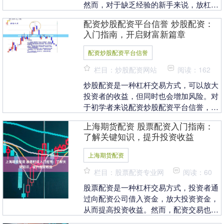
然而，对于缺乏经验的新手来说，放杠杆
炒股更像是一把双刃剑——收益可能放
配资炒股配资平台信誉 炒股配资：
大，但亏损同样会....
入门指南，开启财富新篇章
配资炒股配资平台信誉
栏目：炒股配资网站
阅读：162
炒股配资是一种杠杆交易方式，可以放大
投资者的收益，但同时也会增加风险。对
于初学者来说配资炒股配资平台信誉，了
解炒股配资的基本知识至关重要。 * **放
上海期货配资 股票配资入门指南：
大投资规模....
了解关键知识，提升投资收益
上海期货配资
栏目：股票配资专业网
阅读：60
股票配资是一种杠杆交易方式，投资者通
过向配资公司借入资金，放大投资资金，
从而提高投资收益。然而，配资交易也存
在一定的风险，因此在参与之前了解关键