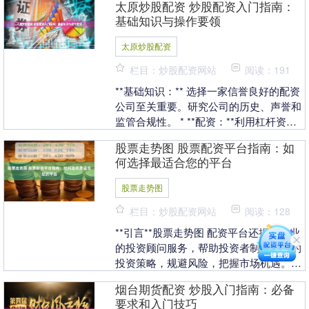
太原炒股配资 炒股配资入门指南：
知识至关重要。 ....
基础知识与操作要领
太原炒股配资
栏目：炒股配资网站
阅读：191
**基础知识：** 选择一家信誉良好的配资
公司至关重要。研究公司的历史、声誉和
监管合规性。 * **配资：**利用杠杆资金
放大投资本金，提高收益率。 * **杠....
股票走势图 股票配资平台指南：如
何选择最适合您的平台
股票走势图
栏目：炒股配资网站
阅读：128
**引言**股票走势图 配资平台还提供专业
的投资顾问服务，帮助投资者制定合理的
投资策略，规避风险，把握市场机遇。同
时，平台提供实时行情数据和分析工具，
烟台期货配资 炒股入门指南：必备
让投资者及....
要求和入门技巧