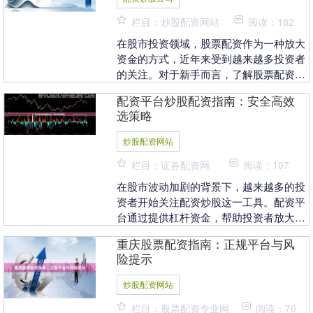
栏目：炒股配资网站
阅读：182
在股市投资领域，股票配资作为一种放大
资金的方式，近年来受到越来越多投资者
的关注。对于新手而言，了解股票配资的
基本概念、操作流程以及潜在风险，是迈
配资平台炒股配资指南：安全高效
出稳健投资第一步....
选策略
炒股配资网站
栏目：证券配资网
阅读：107
在股市波动加剧的背景下，越来越多的投
资者开始关注配资炒股这一工具。配资平
台通过提供杠杆资金，帮助投资者放大收
益，但同时也伴随着更高的风险。本文将
重庆股票配资指南：正规平台与风
为您详细解析如何....
险提示
炒股配资网站
栏目：股票配资专业网
阅读：70