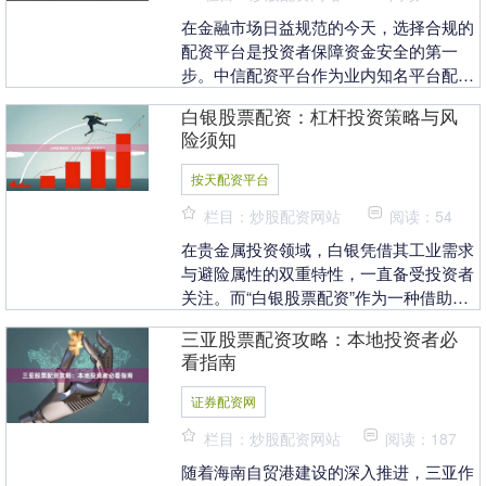
在金融市场日益规范的今天，选择合规的
配资平台是投资者保障资金安全的第一
步。中信配资平台作为业内知名平台配资
门户网，其合规运营与操作技巧备受关
白银股票配资：杠杆投资策略与风
注。本文将为您详细解....
险须知
按天配资平台
栏目：炒股配资网站
阅读：54
在贵金属投资领域，白银凭借其工业需求
与避险属性的双重特性，一直备受投资者
关注。而“白银股票配资”作为一种借助杠
杆放大收益的方式，近年来逐渐进入大众
三亚股票配资攻略：本地投资者必
视野。本文将解....
看指南
证券配资网
栏目：炒股配资网站
阅读：187
随着海南自贸港建设的深入推进，三亚作