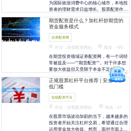
为国际旅游消费中心的核心城市，本地投
资者的理财需求日益增长。股票配资作为
一种放大资金杠杆的投资方式，正受到越
期货配资是什么？加杠杆炒期货的
来越多三亚投资者....
资金服务模式
证券配资网
栏目：炒股配资网站
阅读：185
在期货投资领域证券配资网，有一个词经
常被提及——**期货配资**。对于许多想
要放大收益但又受限于本金不足的投资者
来说，这似乎是一条“捷径”。那么，期货
正规股票杠杆平台推荐 | 安全可靠
配资到底是....
低门槛
在线配资平台
栏目：炒股配资网站
阅读：61
在股票市场波动加剧的当下，越来越多的
投资者开始关注杠杆交易，希望通过合理
运用资金放大收益。然而，面对市面上众