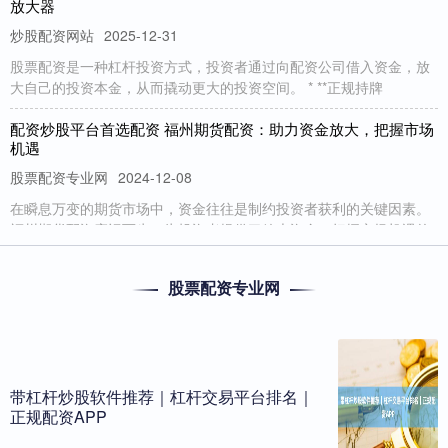
放大器
炒股配资网站
2025-12-31
股票配资是一种杠杆投资方式，投资者通过向配资公司借入资金，放
大自己的投资本金，从而撬动更大的投资空间。 * **正规持牌
配资炒股平台首选配资 福州期货配资：助力资金放大，把握市场
机遇
股票配资专业网
2024-12-08
在瞬息万变的期货市场中，资金往往是制约投资者获利的关键因素。
福州期货配资应运而生，为投资者提供了放大资金、把握市场机遇的
最可靠的股票配资 铜仁期货配资：解锁财富新机遇，助您投资无
股票配资专业网
忧
证券配资网
2025-07-23
在当今瞬息万变的金融市场中，期货配资已成为投资者获取高额回报
的有效途径。铜仁期货配资平台，凭借其专业团队和完善的风控体系
带杠杆炒股软件推荐｜杠杆交易平台排名｜
炒股配资代理 线上配资平台：助你轻松撬动资本杠杆
正规配资APP
炒股配资网站
2025-09-24