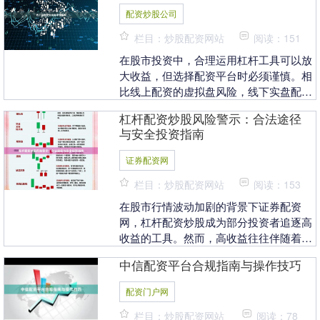
配资炒股公司
栏目：炒股配资网站
阅读：151
在股市投资中，合理运用杠杆工具可以放
大收益，但选择配资平台时必须谨慎。相
比线上配资的虚拟盘风险，线下实盘配资
因其资金流向透明、操作真实而更受资深
杠杆配资炒股风险警示：合法途径
投资者青睐。然而....
与安全投资指南
证券配资网
栏目：炒股配资网站
阅读：153
在股市行情波动加剧的背景下证券配资
网，杠杆配资炒股成为部分投资者追逐高
收益的工具。然而，高收益往往伴随着高
风险，不少投资者因盲目使用杠杆而蒙受
中信配资平台合规指南与操作技巧
巨大损失。本文将深....
配资门户网
栏目：炒股配资网站
阅读：78