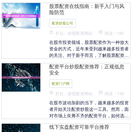
或金融机构借款，以放大自有资金的方式
股票配资在线指南：新手入门与风
进行股票交易。这....
险防范
配资炒股公司
栏目：炒股配资网站
阅读：182
在股市投资领域，股票配资作为一种放大
资金的方式，近年来受到越来越多投资者
的关注。对于新手而言，了解股票配资的
基本概念、操作流程以及潜在风险，是迈
配资平台炒股配资推荐：正规低息
出稳健投资第一步....
安全
配资门户网
栏目：炒股配资网站
阅读：139
在股市波动加剧的当下，越来越多的投资
者开始关注配资炒股这一工具。然而，面
对市场上良莠不齐的配资平台，如何选择
一家**正规、低息、安全**的配资平台，
线下实盘配资可靠平台推荐
成为每位投资....