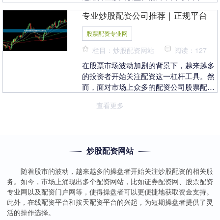
多的杠杆平台，如何选择一家正规、安
专业炒股配资公司推荐｜正规平台
全、低门槛的平台，....
股票配资专业网
栏目：炒股配资网站
阅读：127
在股票市场波动加剧的背景下，越来越多
的投资者开始关注配资这一杠杆工具。然
而，面对市场上众多的配资公司股票配资
专业网，如何选择一家专业、正规的平
查看更多
台，成为投资者首先....
炒股配资网站
随着股市的波动，越来越多的操盘者开始关注炒股配资的相关服
务。如今，市场上涌现出多个配资网站，比如证券配资网、股票配资
专业网以及配资门户网等，使得操盘者可以更便捷地获取资金支持。
此外，在线配资平台和按天配资平台的兴起，为短期操盘者提供了灵
活的操作选择。