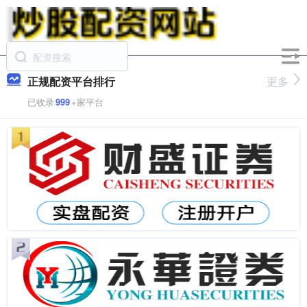
正规配资平台排行
更多
已收录
999
+家平台