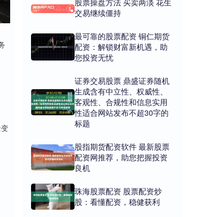
股票操盘方法 买卖两淡 花生
交易继续僵持
最可靠的股票配资 铜仁期货
务
配资：解锁财富新机遇，助
您投资无忧
证券交易股票 鼎盛证券随机
生成含有中立性、权威性、
客观性、合规性和信息实用
性适合网站发布不超30字的
标题
金变
股指期货配资软件 最新股票
配资网推荐，助您把握投资
良机
珠海股票配资 股票配资炒
股：看懂配资，稳健获利