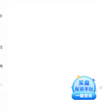
平
投
网
点