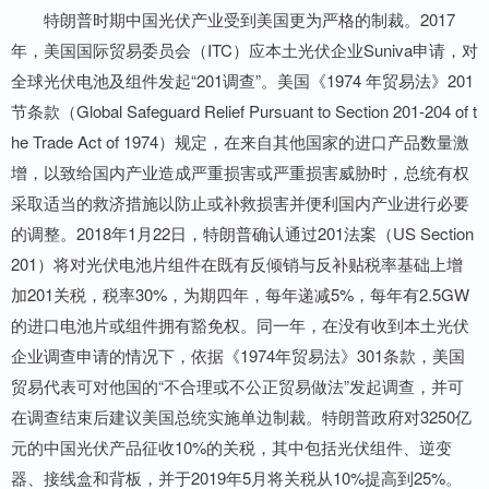
特朗普时期中国光伏产业受到美国更为严格的制裁。2017
年，美国国际贸易委员会（ITC）应本土光伏企业Suniva申请，对
全球光伏电池及组件发起“201调查”。美国《1974 年贸易法》201
节条款（Global Safeguard Relief Pursuant to Section 201-204 of t
he Trade Act of 1974）规定，在来自其他国家的进口产品数量激
增，以致给国内产业造成严重损害或严重损害威胁时，总统有权
采取适当的救济措施以防止或补救损害并便利国内产业进行必要
的调整。2018年1月22日，特朗普确认通过201法案（US Section
201）将对光伏电池片组件在既有反倾销与反补贴税率基础上增
加201关税，税率30%，为期四年，每年递减5%，每年有2.5GW
的进口电池片或组件拥有豁免权。同一年，在没有收到本土光伏
企业调查申请的情况下，依据《1974年贸易法》301条款，美国
贸易代表可对他国的“不合理或不公正贸易做法”发起调查，并可
在调查结束后建议美国总统实施单边制裁。特朗普政府对3250亿
元的中国光伏产品征收10%的关税，其中包括光伏组件、逆变
器、接线盒和背板，并于2019年5月将关税从10%提高到25%。