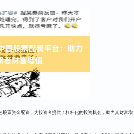
色股票资金配资，为投资者提供了杠杆化的投资机会，助力其财富增