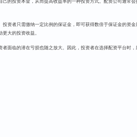
自己的投资本金，从而提高收益率的一种投资方式。配资公司通常会
。投资者只需缴纳一定比例的保证金，即可获得数倍于保证金的资金
动更大的投资收益。
资者面临的潜在亏损也随之放大。因此，投资者在选择配资平台时，