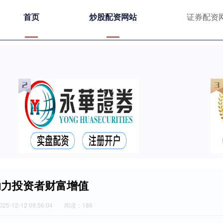
首页
炒股配资网站
证券配资
助力投资者财富增值
5-12-12 09:56:04
阅读：186