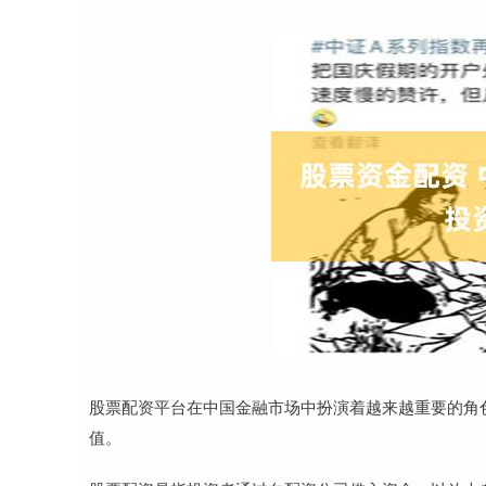
股票配资平台在中国金融市场中扮演着越来越重要的角
值。