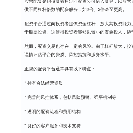
股票配资是指投资者通过向配资公司借入资金，以放大
供不同杠杆倍数的配资服务，如2倍、3倍甚至更高。
配资平台通过向投资者提供资金杠杆，放大其投资能力
于股票投资。这使得投资者能够以较小的资金投入，撬
然而，配资交易也存在一定的风险。由于杠杆放大，投
谨慎评估平台的资质、风控措施和服务水平。
正规的配资平台通常具有以下特点：
* 持有合法经营资质
* 完善的风控体系，包括风险预警、强平机制等
* 透明的配资流程和费用结构
* 良好的客户服务和技术支持