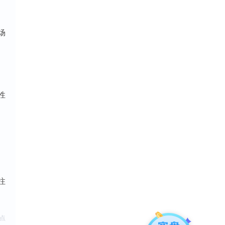
场
性
注
点