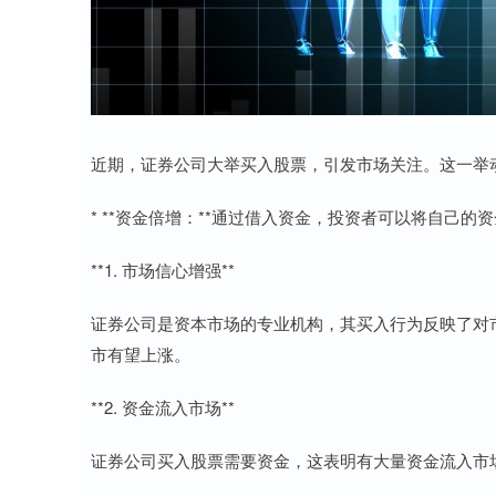
近期，证券公司大举买入股票，引发市场关注。这一举
* **资金倍增：**通过借入资金，投资者可以将自己
**1. 市场信心增强**
证券公司是资本市场的专业机构，其买入行为反映了对
市有望上涨。
**2. 资金流入市场**
证券公司买入股票需要资金，这表明有大量资金流入市