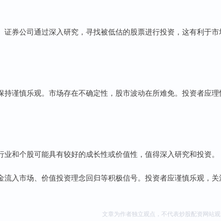
。证券公司通过深入研究，寻找被低估的股票进行投资，这有利于市
保持谨慎乐观。市场存在不确定性，股市波动在所难免。投资者应理
行业和个股可能具有较好的成长性或价值性，值得深入研究和投资。
金流入市场、价值投资理念回归等积极信号。投资者应谨慎乐观，关
文章为作者独立观点，不代表炒股配资网站观